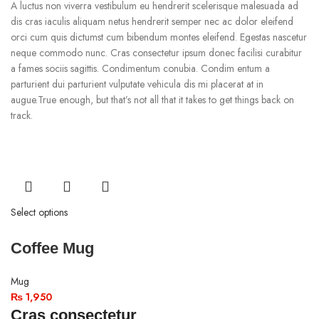
A luctus non viverra vestibulum eu hendrerit scelerisque malesuada ad
dis cras iaculis aliquam netus hendrerit semper nec ac dolor eleifend
orci cum quis dictumst cum bibendum montes eleifend. Egestas nascetur
neque commodo nunc. Cras consectetur ipsum donec facilisi curabitur
a fames sociis sagittis. Condimentum conubia. Condim entum a
parturient dui parturient vulputate vehicula dis mi placerat at in
augue.True enough, but that’s not all that it takes to get things back on
track.
Select options
Coffee Mug
Mug
₨
1,950
Cras consectetur