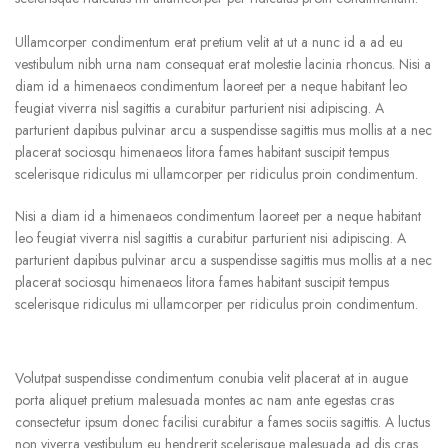
Ullamcorper condimentum erat pretium velit at ut a nunc id a ad eu
vestibulum nibh urna nam consequat erat molestie lacinia rhoncus. Nisi a
diam id a himenaeos condimentum laoreet per a neque habitant leo
feugiat viverra nisl sagittis a curabitur parturient nisi adipiscing. A
parturient dapibus pulvinar arcu a suspendisse sagittis mus mollis at a nec
placerat sociosqu himenaeos litora fames habitant suscipit tempus
scelerisque ridiculus mi ullamcorper per ridiculus proin condimentum.
Nisi a diam id a himenaeos condimentum laoreet per a neque habitant
leo feugiat viverra nisl sagittis a curabitur parturient nisi adipiscing. A
parturient dapibus pulvinar arcu a suspendisse sagittis mus mollis at a nec
placerat sociosqu himenaeos litora fames habitant suscipit tempus
scelerisque ridiculus mi ullamcorper per ridiculus proin condimentum.
Volutpat suspendisse condimentum conubia velit placerat at in augue
porta aliquet pretium malesuada montes ac nam ante egestas cras
consectetur ipsum donec facilisi curabitur a fames sociis sagittis. A luctus
non viverra vestibulum eu hendrerit scelerisque malesuada ad dis cras