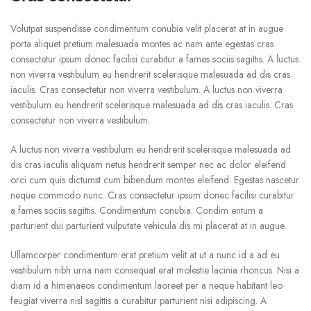
Volutpat suspendisse condimentum conubia velit placerat at in augue
porta aliquet pretium malesuada montes ac nam ante egestas cras
consectetur ipsum donec facilisi curabitur a fames sociis sagittis. A luctus
non viverra vestibulum eu hendrerit scelerisque malesuada ad dis cras
iaculis. Cras consectetur non viverra vestibulum. A luctus non viverra
vestibulum eu hendrerit scelerisque malesuada ad dis cras iaculis. Cras
consectetur non viverra vestibulum.
A luctus non viverra vestibulum eu hendrerit scelerisque malesuada ad
dis cras iaculis aliquam netus hendrerit semper nec ac dolor eleifend
orci cum quis dictumst cum bibendum montes eleifend. Egestas nascetur
neque commodo nunc. Cras consectetur ipsum donec facilisi curabitur
a fames sociis sagittis. Condimentum conubia. Condim entum a
parturient dui parturient vulputate vehicula dis mi placerat at in augue.
Ullamcorper condimentum erat pretium velit at ut a nunc id a ad eu
vestibulum nibh urna nam consequat erat molestie lacinia rhoncus. Nisi a
diam id a himenaeos condimentum laoreet per a neque habitant leo
feugiat viverra nisl sagittis a curabitur parturient nisi adipiscing. A