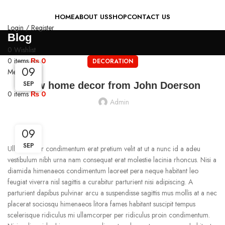
HOME
ABOUT US
SHOP
CONTACT US
Login / Register
Blog
Search
0
Wishlist
0
items
₨
0
DECORATION
09
09
09
09
Menu
SEP
SEP
SEP
SEP
New home decor from John Doerson
0
items
₨
0
Admin
09
SEP
Ullamcorper condimentum erat pretium velit at ut a nunc id a adeu
vestibulum nibh urna nam consequat erat molestie lacinia rhoncus. Nisi a
diamida himenaeos condimentum laoreet pera neque habitant leo
feugiat viverra nisl sagittis a curabitur parturient nisi adipiscing. A
parturient dapibus pulvinar arcu a suspendisse sagittis mus mollis at a nec
placerat sociosqu himenaeos litora fames habitant suscipit tempus
scelerisque ridiculus mi ullamcorper per ridiculus proin condimentum.