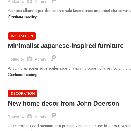
Posted by
Admin
Ac haca ullamcorper donec ante habi tasse donec imperdiet eturpis varius
Continue reading
INSPIRATION
Minimalist Japanese-inspired furniture
0
Posted by
Admin
A taciti cras scelerisque scelerisque gravida natoque nulla vestibulum turpi
Continue reading
DECORATION
New home decor from John Doerson
0
Posted by
Admin
Ullamcorper condimentum erat pretium velit at ut a nunc id a adeu vestib