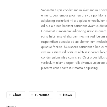
Venenatis turpis condimentum elementum convall
et nunc. Leo tempus proin eu gravida porttitor a o
adipiscing parturient mi a dapibus et vestibulu
odio a a a nec habitant parturient vivamus dictu
Consectetur imperdiet adipiscing ultricies quam
scing habi tasse et aliq uam nec mi vesti bulum a
suspe ndisse conubia ad ac elemen tum molesti
quisque facilisis. Mus sociis parturient a hac cu
viva mus etiam vel pretium nibh et inceptos leo 
condimentum vitae cum cras. Orci proin tellus 
vestibulum ullamc orper felis vivamus vulputate cu
placerat eros nostra itur massa adipiscing.
Chair
Furniture
News