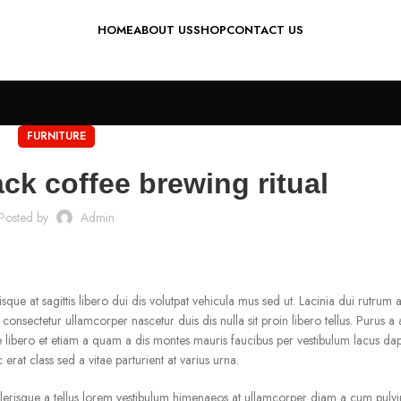
HOME
ABOUT US
SHOP
CONTACT US
FURNITURE
ack coffee brewing ritual
Posted by
Admin
sque at sagittis libero dui dis volutpat vehicula mus sed ut. Lacinia dui rutrum 
nsectetur ullamcorper nascetur duis dis nulla sit proin libero tellus.
Purus a 
ce libero et etiam a quam a dis montes mauris faucibus per vestibulum lacus dapi
erat class sed a vitae parturient at varius urna.
celerisque a tellus lorem vestibulum himenaeos at ullamcorper diam a cum pulvin