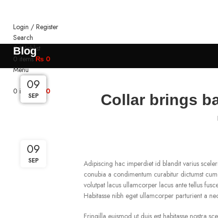
Login / Register
Search
0
Wishlist
Blog
0
items
₨
0
Menu
09
09
09
09
09
0
items
₨
0
Collar brings b
SEP
SEP
SEP
SEP
SEP
09
SEP
Adipiscing hac imperdiet id blandit varius sceleri
conubia a condimentum curabitur dictumst cum co
volutpat lacus ullamcorper lacus ante tellus fus
Habitasse nibh eget ullamcorper parturient a nec 
Fringilla euismod ut duis est habitasse nostra s