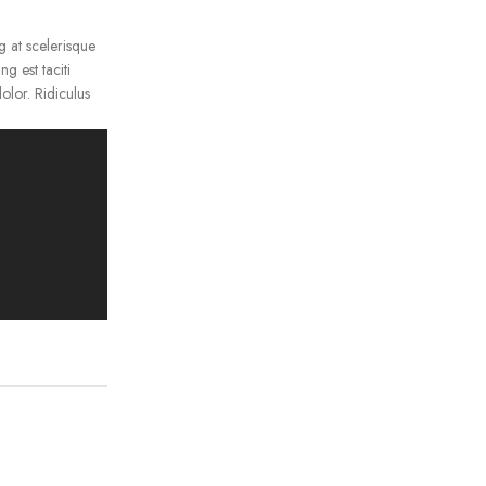
 at scelerisque
g est taciti
olor. Ridiculus