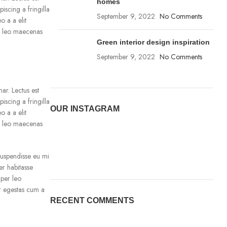
homes
iscing a fringilla
September 9, 2022
No Comments
o a a elit
us leo maecenas
Green interior design inspiration
September 9, 2022
No Comments
ar. Lectus est
iscing a fringilla
OUR INSTAGRAM
o a a elit
us leo maecenas
 suspendisse eu mi
er habitasse
mper leo
ur egestas cum a
RECENT COMMENTS