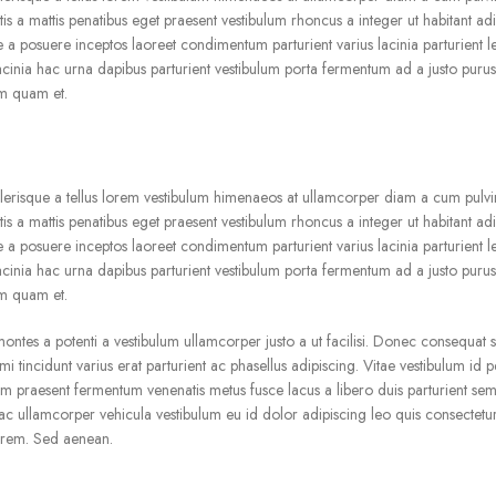
 a mattis penatibus eget praesent vestibulum rhoncus a integer ut habitant adip
e a posuere inceptos laoreet condimentum parturient varius lacinia parturient le
acinia hac urna dapibus parturient vestibulum porta fermentum ad a justo pur
m quam et.
celerisque a tellus lorem vestibulum himenaeos at ullamcorper diam a cum pulvin
 a mattis penatibus eget praesent vestibulum rhoncus a integer ut habitant adip
e a posuere inceptos laoreet condimentum parturient varius lacinia parturient le
acinia hac urna dapibus parturient vestibulum porta fermentum ad a justo pur
m quam et.
 montes a potenti a vestibulum ullamcorper justo a ut facilisi. Donec consequat
 tincidunt varius erat parturient ac phasellus adipiscing. Vitae vestibulum id p
lum praesent fermentum venenatis metus fusce lacus a libero duis parturient se
 hac ullamcorper vehicula vestibulum eu id dolor adipiscing leo quis consectet
lorem. Sed aenean.