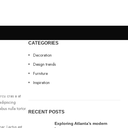
CATEGORIES
Decoration
Design trends
Furniture
Inspiration
arcu cras a at
adipiscing
bus nulla tortor.
RECENT POSTS
Exploring Atlanta’s modern
ar. Lectus est