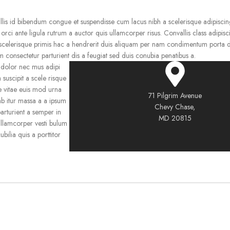
is id bibendum congue et suspendisse cum lacus nibh a scelerisque adipiscing
rci ante ligula rutrum a auctor quis ullamcorper risus. Convallis class adipiscin
m scelerisque primis hac a hendrerit duis aliquam per nam condimentum porta d
m consectetur parturient dis a feugiat sed duis conubia penatibus a.
 dolor nec mus adipi
 suscipit a scele risque
e vitae euis mod urna
71 Pilgrim Avenue
rab itur massa a a ipsum
Chevy Chase,
parturient a semper in
MD 20815
ullamcorper vesti bulum
bilia quis a porttitor